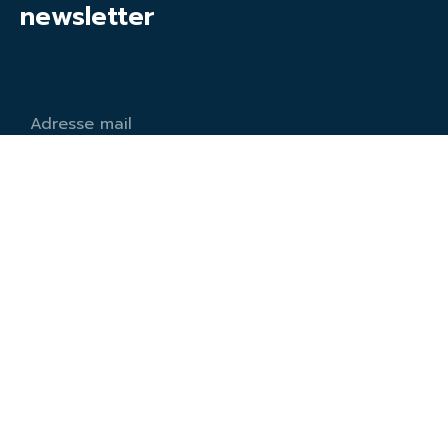
newsletter
S'abonner
Services
Impression Petit Format
Impression Grand Format
Impression Offset
Gadgets