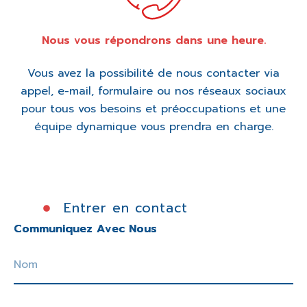
Nous vous répondrons dans une heure.
Vous avez la possibilité de nous contacter via
appel, e-mail, formulaire ou nos réseaux sociaux
pour tous vos besoins et préoccupations et une
équipe dynamique vous prendra en charge.
Entrer en contact
C
o
m
m
u
n
i
q
u
e
z
A
v
e
c
N
o
u
s